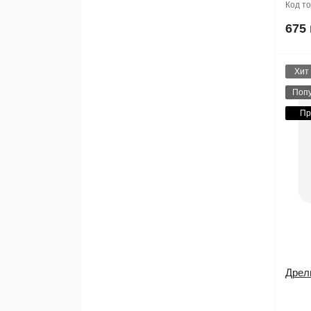
Код т
675 
Хит
Поп
Пр
Дрел