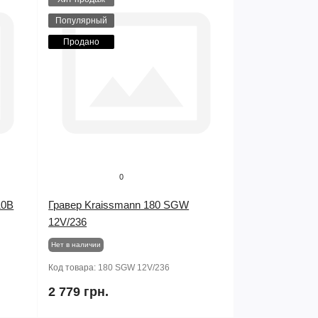
Популярный
Продано
0
10B
Гравер Kraissmann 180 SGW
12V/236
Нет в наличии
Код товара:
180 SGW 12V/236
2 779 грн.