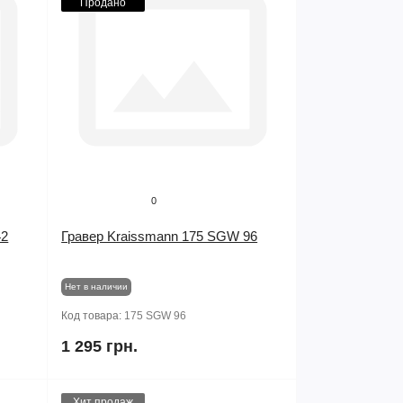
Продано
0
42
Гравер Kraissmann 175 SGW 96
Нет в наличии
Код товара:
175 SGW 96
1 295 грн.
Хит продаж