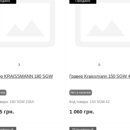
одано
Продано
3
0
ер KRAISSMANN 180 SGW
Гравер Kraissmann 150 SGW 
ичии
Нет в наличии
овара:
180 SGW 236A
Код товара:
150 SGW 42
5 грн.
1 060 грн.
улярный
Популярный