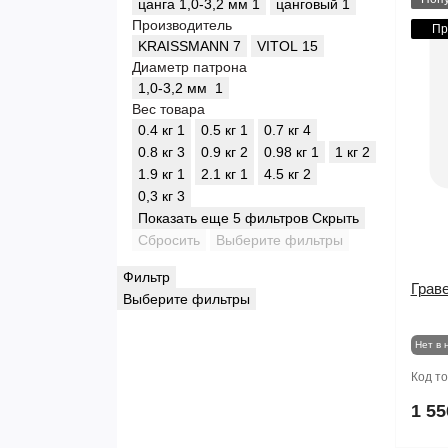
цанга 1,0-3,2 мм
1
цанговый
1
Производитель
Пр
KRAISSMANN
7
VITOL
15
Диаметр патрона
1,0-3,2 мм
1
Вес товара
0.4 кг
1
0.5 кг
1
0.7 кг
4
0.8 кг
3
0.9 кг
2
0.98 кг
1
1 кг
2
1.9 кг
1
2.1 кг
1
4.5 кг
2
0,3 кг
3
Показать еще 5 фильтров
Скрыть
Сбросить
Выберите фильтры
Фильтр
Грав
Выберите фильтры
Нет в 
Код т
1 55