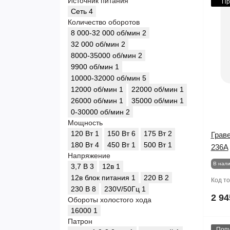
Источник питания
Пр
Сеть
4
Количество оборотов
8 000-32 000 об/мин
2
32 000 об/мин
2
8000-35000 об/мин
2
9900 об/мин
1
10000-32000 об/мин
5
12000 об/мин
1
22000 об/мин
1
26000 об/мин
1
35000 об/мин
1
0-30000 об/мин
2
Мощность
120 Вт
1
150 Вт
6
175 Вт
2
Грав
180 Вт
4
450 Вт
1
500 Вт
1
236А
Напряжение
В нал
3,7 В
3
12в
1
12в блок питания
1
220 В
2
Код т
230 В
8
230V/50Гц
1
2 94
Обороты холостого хода
16000
1
Патрон
Поп