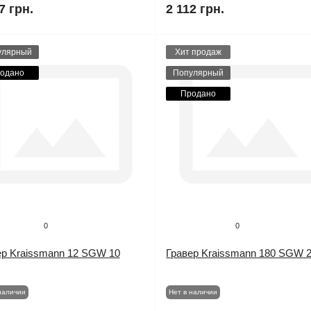
7 грн.
2 112 грн.
улярный
Хит продаж
одано
Популярный
Продано
0
0
ер Kraissmann 12 SGW 10
Гравер Kraissmann 180 SGW 
наличии
Нет в наличии