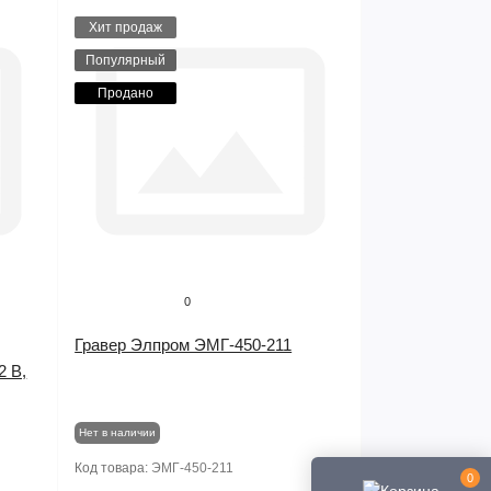
Хит продаж
Популярный
Продано
0
Гравер Элпром ЭМГ-450-211
2 В,
Нет в наличии
Код товара:
ЭМГ-450-211
0