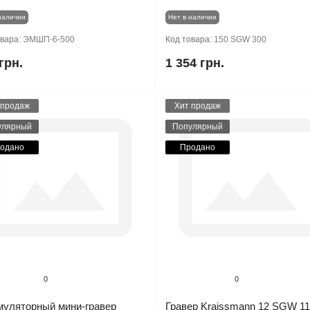
наличии
Нет в наличии
овара:
ЭМШП-6-500
Код товара:
150 SGW 300
грн.
1 354 грн.
 продаж
Хит продаж
улярный
Популярный
одано
Продано
0
0
муляторный мини-гравер
Гравер Kraissmann 12 SGW 1