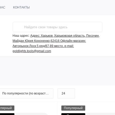
НАС
КОНТАКТЫ
Наш адрес:
Адрес: Харьков ,Харьковская область, Песочин,
Майдан Юрия Кононенко,62416 Офлайн-магазин:
Авторынок Лоск 5 ряд/87,89 место. e-mail:
goldlights.tools@gmail.com
улярный
Популярный