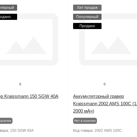
улярный
Хит продаж
одано
Популярный
Продано
0
0
ер Kraissmann 150 SGW 40A
Аккумуляторный гравер
Kraissmann 2002 AMS 100C (1
2000 мАч)
наличии
Нет в наличии
овара:
150 SGW 40A
Код товара:
2002 AMS 100C