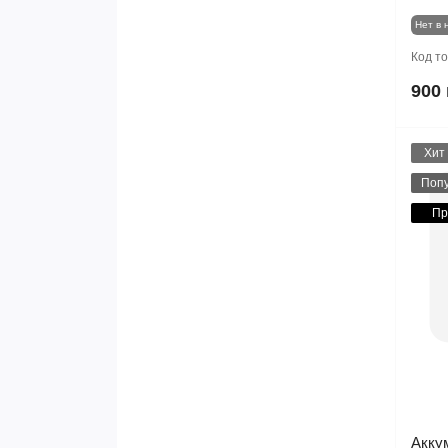
Нет в 
Код т
900 
Хит
Поп
Пр
Акку