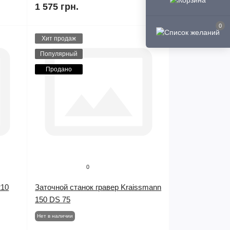
1 575 грн.
0
Хит продаж
Популярный
Продано
0
210
Заточной станок гравер Kraissmann
150 DS 75
Нет в наличии