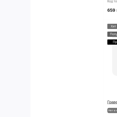
Код т
659 
Хит
Поп
Пр
Грав
Нет в 