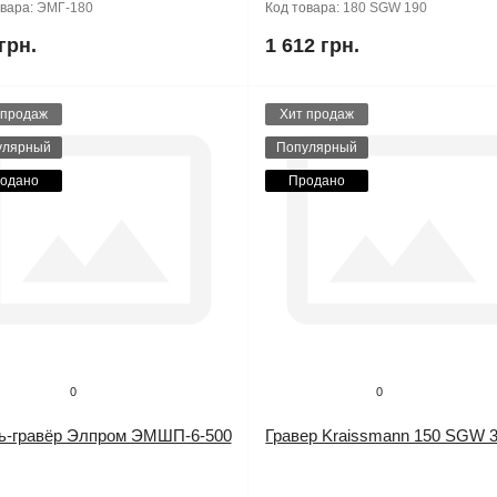
овара:
ЭМГ-180
Код товара:
180 SGW 190
грн.
1 612 грн.
 продаж
Хит продаж
улярный
Популярный
одано
Продано
0
0
ь-гравёр Элпром ЭМШП-6-500
Гравер Kraissmann 150 SGW 