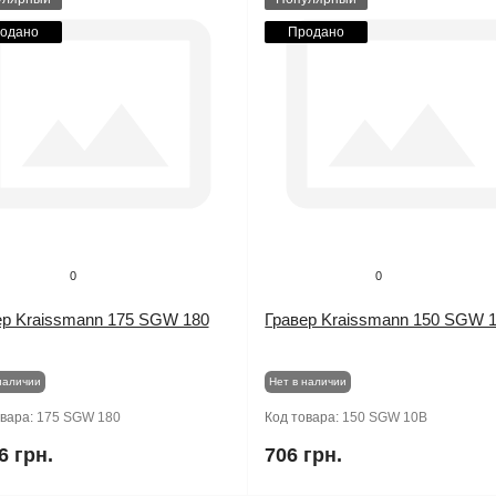
одано
Продано
0
0
ер Kraissmann 175 SGW 180
Гравер Kraissmann 150 SGW 
наличии
Нет в наличии
овара:
175 SGW 180
Код товара:
150 SGW 10B
6 грн.
706 грн.