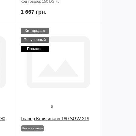
Код товара:
150 DS 75
1 667 грн.
Хит продаж
Популярный
Продано
0
190
Гравер Kraissmann 180 SGW 219
Нет в наличии