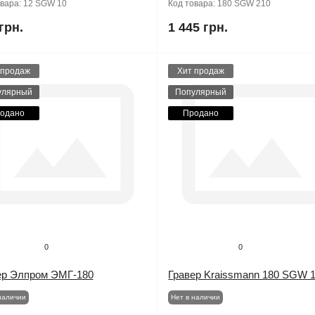
овара:
12 SGW 10
Код товара:
180 SGW 210
грн.
1 445 грн.
 продаж
Хит продаж
улярный
Популярный
одано
Продано
0
0
ер Элпром ЭМГ-180
Гравер Kraissmann 180 SGW 
наличии
Нет в наличии