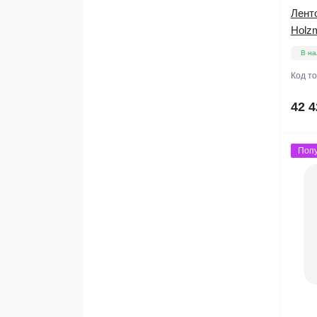
Лент
Holz
В на
Код т
42 4
Поп