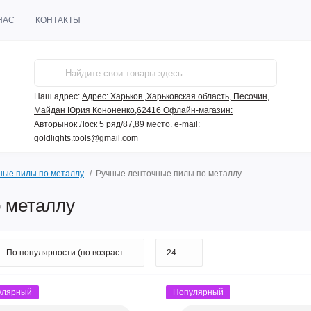
НАС
КОНТАКТЫ
Наш адрес:
Адрес: Харьков ,Харьковская область, Песочин,
Майдан Юрия Кононенко,62416 Офлайн-магазин:
Авторынок Лоск 5 ряд/87,89 место. e-mail:
goldlights.tools@gmail.com
ные пилы по металлу
Ручные ленточные пилы по металлу
 металлу
улярный
Популярный