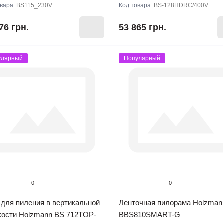
овара:
BS115_230V
Код товара:
BS-128HDRC/400V
76 грн.
53 865 грн.
улярный
Популярный
0
0
 для пиления в вертикальной
Ленточная пилорама Holzman
кости Holzmann BS 712TOP-
BBS810SMART-G