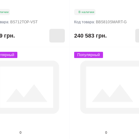
личии
В наличии
овара:
BS712TOP-VST
Код товара:
BBS810SMART-G
9 грн.
240 583 грн.
улярный
Популярный
0
0