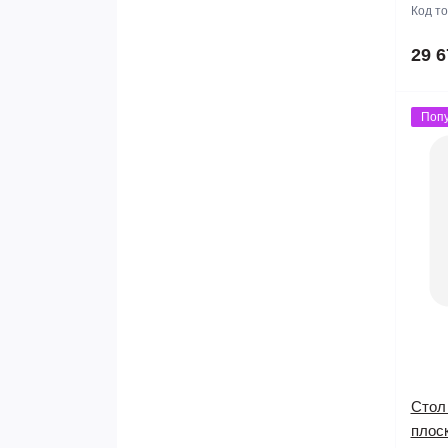
Код т
29 6
Поп
Стол
плос