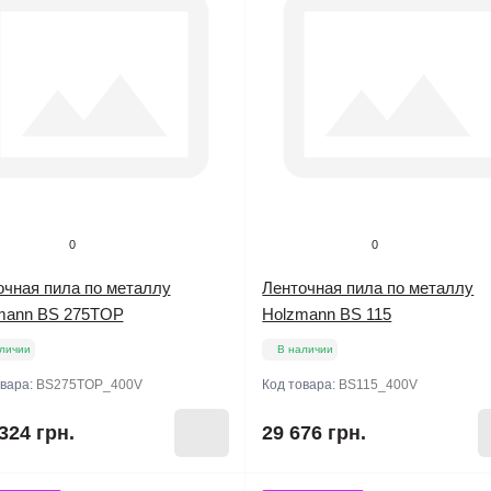
0
0
очная пила по металлу
Ленточная пила по металлу
mann BS 275TOP
Holzmann BS 115
личии
В наличии
овара:
BS275TOP_400V
Код товара:
BS115_400V
324 грн.
29 676 грн.