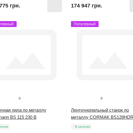
775 грн.
174 947 грн.
улярный
Популярный
0
0
очная пила по металлу
Ленточнопильный станок по
mann BS 115 230 В
металлу CORMAK BS128HD
личии
В наличии