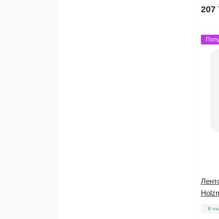
207 
Поп
Лент
Holz
В на