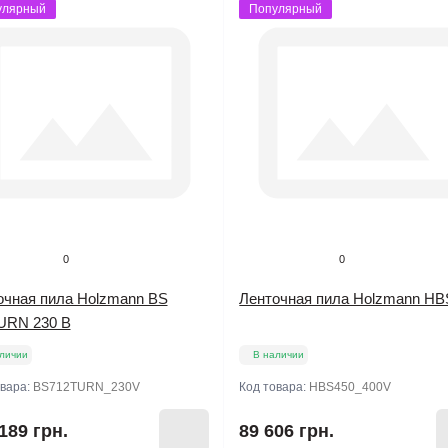
улярный
Популярный
0
0
очная пила Holzmann BS
Ленточная пила Holzmann HB
URN 230 В
личии
В наличии
овара:
BS712TURN_230V
Код товара:
HBS450_400V
189 грн.
89 606 грн.