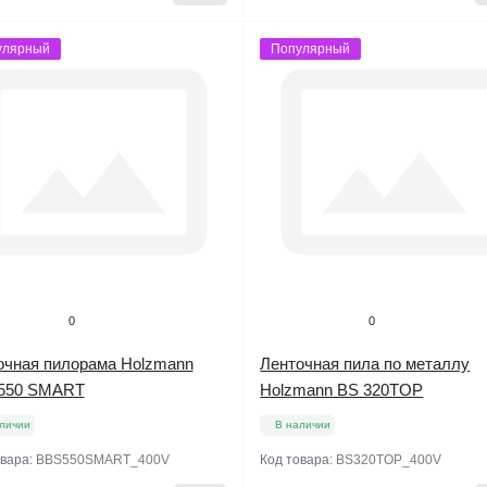
улярный
Популярный
0
0
очная пилорама Holzmann
Ленточная пила по металлу
550 SMART
Holzmann BS 320TOP
личии
В наличии
овара:
BBS550SMART_400V
Код товара:
BS320TOP_400V