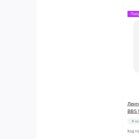
Поп
Лент
BBS 
В на
Код т