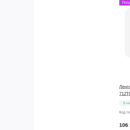
Поп
Лент
712T
В на
Код т
106 