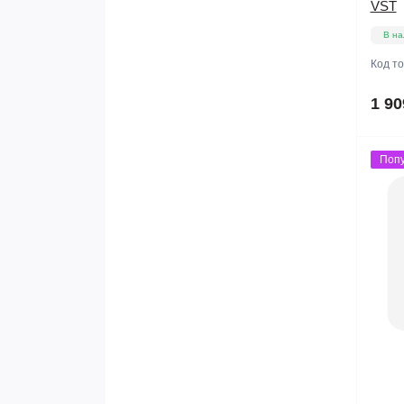
VST
В на
Код т
1 90
Поп