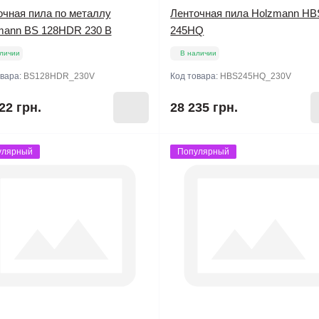
очная пила по металлу
Ленточная пила Holzmann HB
mann BS 128HDR 230 В
245HQ
личии
В наличии
овара:
BS128HDR_230V
Код товара:
HBS245HQ_230V
22 грн.
28 235 грн.
улярный
Популярный