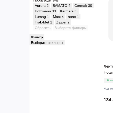
Производитель
Aurora
2
BAMATO
4
Cormak
30
Holzmann
33
Karmetal
3
Lumag
1
Mast
4
none
1
Trak-Met
1
Zipper
2
Сбросить
Выберите фильтры
Фильтр
Выберите фильтры
Лент
Holz
В на
Код т
134 