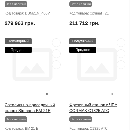
Нет в наличии
Нет в наличии
Код товара:
DBM21N_400V
Код товара:
Optimat F21
279 963 грн.
211 712 грн.
Популярный
Популярный
Продано
Продано
0
0
Сверлильно-присадочный
Фрезерный станок с ЧПУ
станок Stomana BM 21E
CORMAK C1325 ATC
Нет в наличии
Нет в наличии
Код товара:
BM 21 E
Код товара:
C1325 ATC