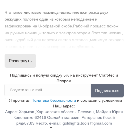
Что такое листовые ножницы-выполняеться резка двух
режущих полотен один из который неподвижен и
зафиксирован на U-образной скобе.Рабочий процесс похож
на ручные ночницы только с электромотором.Этот тип ножниц
очень удобный для нарезки листов металла ,минимум отходов
,точность резки,высокая скорость и надёжность.
Развернуть
Высечные, выбубные-резка выполняеться при помощи
статичного основания двигающего в основании пуансона
Подпишись и получи скидку 5% на инструмент Craft-tec и
,принцип похож на дырокол.Инструмент имеет хорошую
Элпром
маневреность,начинать резку з любого места.хорошо
подходит для резки гофрированых листов,хорошая мощность
Подписаться
и эффективность. Из минусов оставляет паз после резки.
Я прочитал
Политика безопасности
и согласен с условиями
Наш адрес:
Шлицевые ножници резка металла происходит двумя
Адрес: Харьков ,Харьковская область, Песочин, Майдан Юрия
Кононенко,62416 Офлайн-магазин: Авторынок Лоск 5
ножами,один из них неподвижен имеет П-образную форму
ряд/87,89 место. e-mail:
goldlights.tools@gmail.com
внутри которого находиться второй нож,стружка удаляеться