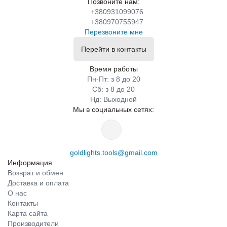
Позвоните нам:
кусочками встроенными внутри.Идеально подойдут для
+380931099076
вирезание отверстий ,резки в труднодоступных
+380970755947
местах,лёгкость в работе ,идеальный рез,большой угол
Перезвоните мне
разворота.
Перейти в контакты
Время работы
Покупая у нас ножницы, мы поможем Вам определиться с
Пн-Пт: з 8 до 20
выбором, дадим полную информацию и характеристику к
Сб: з 8 до 20
каждому инструменту, поможем выбрать нужный и
Нд: Выходной
качественный инструмент, который будет соответствовать
Мы в социальных сетях:
Вашим требованиям.Магазин fullgarage
goldlights.tools@gmail.com
Информация
Возврат и обмен
Доставка и оплата
О нас
Контакты
Карта сайта
Производители