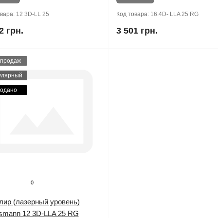
овара:
12 3D-LL 25
Код товара:
16.4D- LLA 25 RG
2 грн.
3 501 грн.
 продаж
улярный
одано
0
лир (лазерный уровень)
ssmann 12 3D-LLA 25 RG