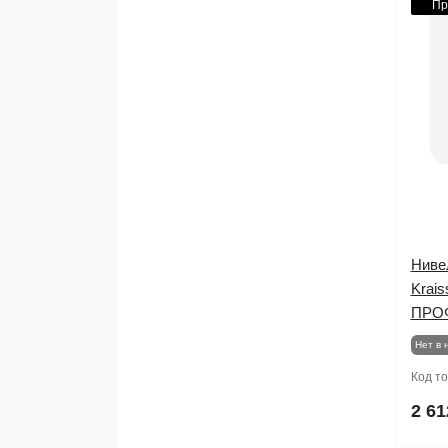
Пр
Ниве
Krai
ПРО
Нет в 
Код т
2 61