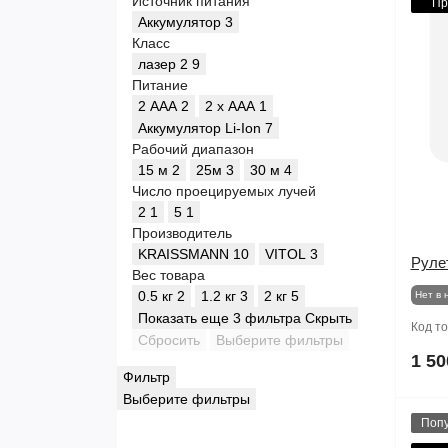
Источник питания
Пр
Аккумулятор
3
Класс
лазер 2
9
Питание
2 ААА
2
2 х ААА
1
Аккумулятор Li-Ion
7
Рабочий диапазон
15 м
2
25м
3
30 м
4
Число проецируемых лучей
2
1
5
1
Производитель
KRAISSMANN
10
VITOL
3
Руле
Вес товара
0.5 кг
2
1.2 кг
3
2 кг
5
Нет в 
Показать еще 3 фильтра
Скрыть
Код т
Сбросить
Выберите фильтры
1 50
Фильтр
Выберите фильтры
Поп