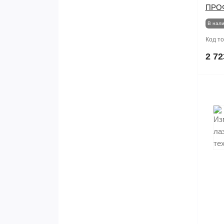
ПРО
В нал
Код т
2 72