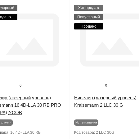
улярный
Хит продаж
одано
Популярный
Продано
0
0
лир (лазерный уровень)
Нивелир (лазерный уровень)
ssmann 16 4D-LLA 30 RB PRO
Kraissmann 2 LLC 30 G
ГРАДУСОВ
наличии
Нет в наличии
овара:
16.4D- LLA 30 RB
Код товара:
2 LLC 30G