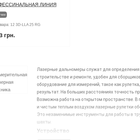
ФЕССИНАЛЬНАЯ ЛИНИЯ
ичии
овара:
12 3D-LLA 25 RG
3 грн.
Лазерные дальномеры служат для определения 
строительстве и ремонте, удобен для сборщико
оборудование для измерений, такое как рулетка
результат. На больших расстояниях точность п
Возможна работа на открытом пространстве. В
и чистым теплым воздухом лазерные рулетки о
Это незаменимые инструменты для работы в тру
шахты.
Устройство
Главные элементы конструкции:
излучатель
и
о