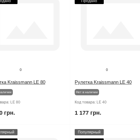
одано
Продано
0
0
тка Kraissmann LE 80
Рулетка Kraissmann LE 40
наличии
Нет в наличии
овара:
LE 80
Код товара:
LE 40
0 грн.
1 177 грн.
улярный
Популярный