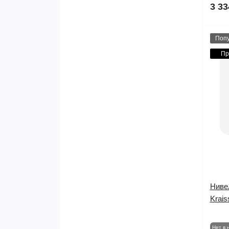
3 33
Поп
Пр
Ниве
Krais
Нет в 