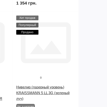
1 354 грн.
Хит продаж
Популярный
Продано
0
Нивелир (лазерный уровень)
KRAISSMANN 5 LL 3G (зеленый
Я
луч)
Нет в наличии