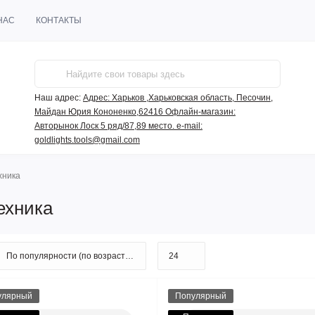
НАС
КОНТАКТЫ
Наш адрес:
Адрес: Харьков ,Харьковская область, Песочин,
Майдан Юрия Кононенко,62416 Офлайн-магазин:
Авторынок Лоск 5 ряд/87,89 место. e-mail:
goldlights.tools@gmail.com
хника
ехника
улярный
Популярный