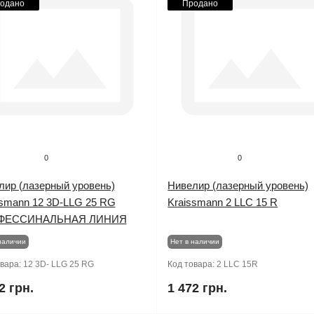
одано
Продано
0
0
лир (лазерный уровень)
Нивелир (лазерный уровень)
ssmann 12 3D-LLG 25 RG
Kraissmann 2 LLC 15 R
ФЕССИНАЛЬНАЯ ЛИНИЯ
наличии
Нет в наличии
овара:
12 3D- LLG 25 RG
Код товара:
2 LLC 15R
2 грн.
1 472 грн.