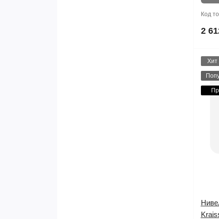
Код т
2 61
Хит
Поп
Пр
Ниве
Krai