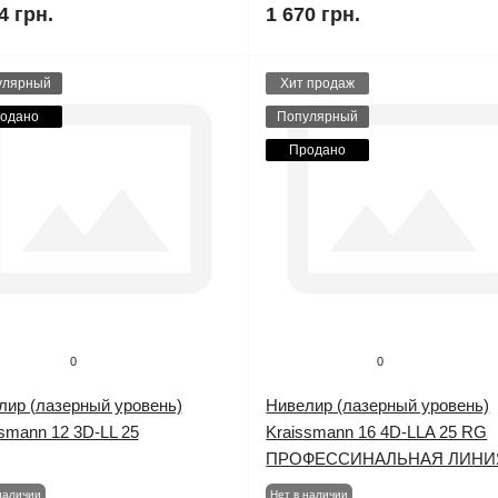
4 грн.
1 670 грн.
улярный
Хит продаж
одано
Популярный
Продано
0
0
лир (лазерный уровень)
Нивелир (лазерный уровень)
smann 12 3D-LL 25
Kraissmann 16 4D-LLA 25 RG
ПРОФЕССИНАЛЬНАЯ ЛИНИ
наличии
Нет в наличии