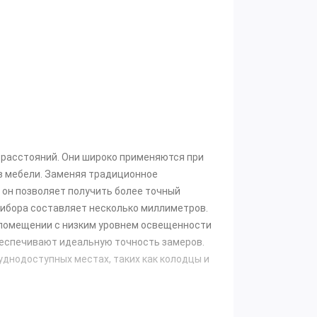
расстояний. Они широко применяются при
в мебели. Заменяя традиционное
, он позволяет получить более точный
рибора составляет несколько миллиметров.
 помещении с низким уровнем освещенности
беспечивают идеальную точность замеров.
днодоступных местах, таких как колодцы и
тражатель
. Функциональные клавиши