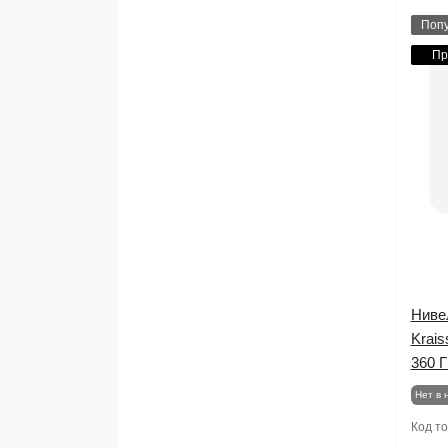
Поп
Пр
Ниве
Krai
360 
Нет в 
Код т