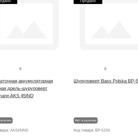
одано
Продано
0
0
еточная аккумуляторная
Шуруповерт Bass Polska BP-
ная дрель-шуруповерт
mann AKS 45IND
наличии
Нет в наличии
овара:
AKS45IND
Код товара:
BP-5256