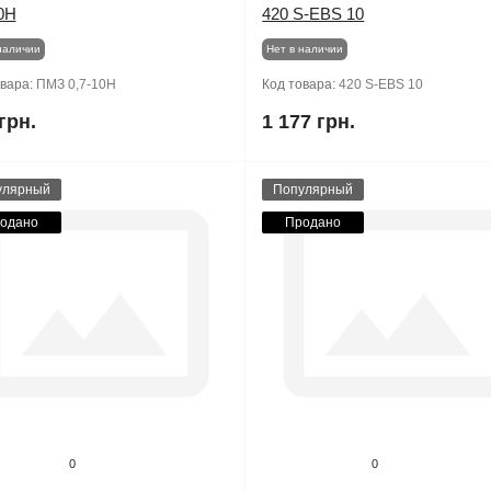
0Н
420 S-EBS 10
наличии
Нет в наличии
овара:
ПМЗ 0,7-10Н
Код товара:
420 S-EBS 10
грн.
1 177 грн.
улярный
Популярный
одано
Продано
0
0