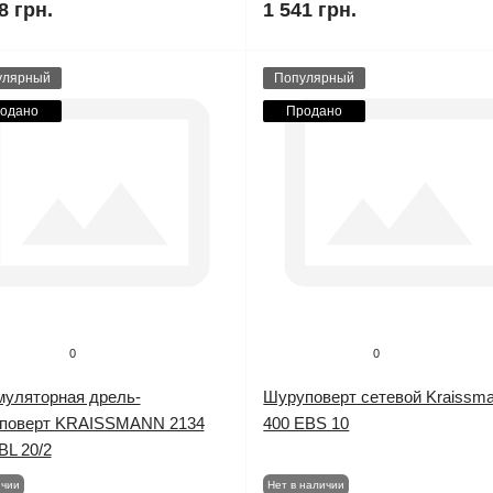
8 грн.
1 541 грн.
улярный
Популярный
одано
Продано
0
0
муляторная дрель-
Шуруповерт сетевой Kraissm
поверт KRAISSMANN 2134
400 EBS 10
BL 20/2
ичии
Нет в наличии