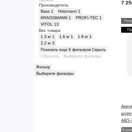
7 25
Производитель
Bass
1
Holzmann
1
KRAISSMANN
1
PROFI-TEC
1
Поп
VITOL
13
Пр
Вес товара
1.3 кг
1
1.6 кг
1
1.8 кг
1
2.2 кг
3
Показать еще 6 фильтров
Скрыть
Сбросить
Выберите фильтры
Фильтр
Выберите фильтры
Акку
шуру
ABS-
В нал