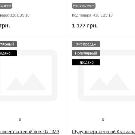
наличии
Нет в наличии
овара:
320 EBS 10
Код товара:
410 EBS 10
грн.
1 177 грн.
улярный
Хит продаж
одано
Популярный
Продано
0
0
поверт сетевой Vorskla ПМЗ
Шуруповерт сетевой Kraissm