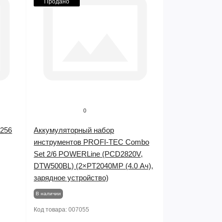
Продано
0
5256
Аккумуляторный набор
инструментов PROFI-TEC Combo
Set 2/6 POWERLine (PCD2820V,
DTW500BL) (2×PT2040MP (4.0 Ач),
зарядное устройство)
В наличии
Код товара:
007055