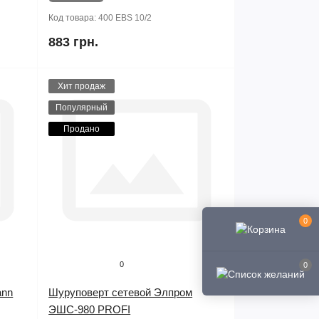
Код товара:
400 EBS 10/2
883 грн.
Хит продаж
Популярный
Продано
0
0
0
ann
Шуруповерт сетевой Элпром
ЭШС-980 PROFI