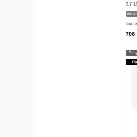
0,7-1
Нет в 
Код т
706 
Поп
Пр