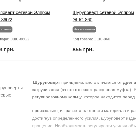
0
0
поверт сетевой Элпром
Шуруповерт сетевой Элпром
860/2
ЭШС-860
наличии
Нет в наличии
овара:
ЭШС-860/2
Код товара:
ЭШС-860
3 грн.
855 грн.
Шуруповерт
принципиально отличается от
дрел
закручивания (за это отвечает расцепная муфта). 
регулировочному кольцу, которое находится пере
произвольно, из расчета плотности материала и р
достигнув определенного усилия, шуруповерт издас
вращение. Необходимость регулировки усилия объ