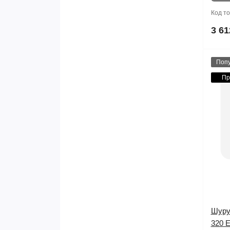
Код т
3 61
Поп
Пр
Шуру
320 