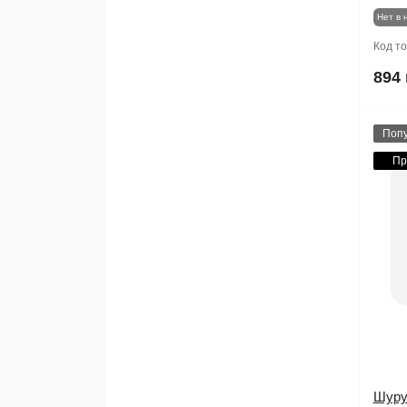
Нет в 
Код т
894 
Поп
Пр
Шуру