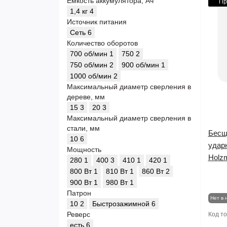
Емкость аккумулятора, Ач
Пр
1,4 кг
4
Источник питания
Сеть
6
Количество оборотов
700 об/мин
1
750
2
750 об/мин
2
900 об/мин
1
1000 об/мин
2
Максимальный диаметр сверления в
дереве, мм
15
3
20
3
Максимальный диаметр сверления в
стали, мм
Бесщ
10
6
удар
Мощность
Holz
280
1
400
3
410
1
420
1
800 Вт
1
810 Вт
1
860 Вт
2
900 Вт
1
980 Вт
1
Патрон
Нет в 
10
2
Быстрозажимной
6
Реверс
Код т
есть
6