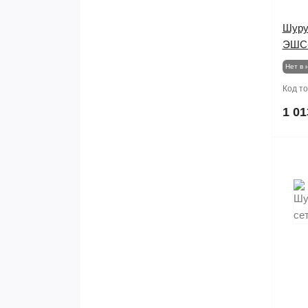
Шуру
ЭШС-
Нет в 
Код т
1 01