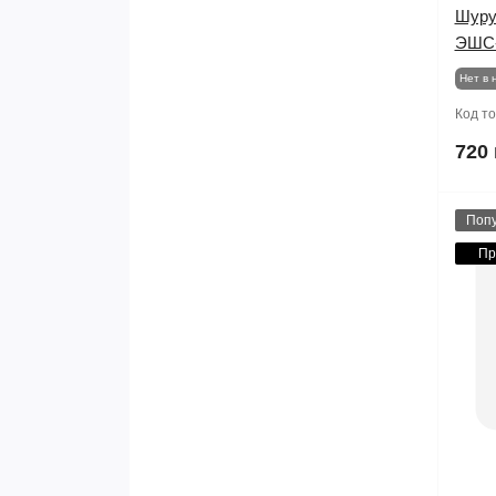
Шуру
ЭШС-
Нет в 
Код т
720 
Поп
Пр