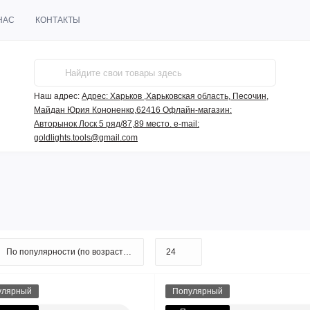
НАС
КОНТАКТЫ
Наш адрес:
Адрес: Харьков ,Харьковская область, Песочин,
Майдан Юрия Кононенко,62416 Офлайн-магазин:
Авторынок Лоск 5 ряд/87,89 место. e-mail:
goldlights.tools@gmail.com
улярный
Популярный