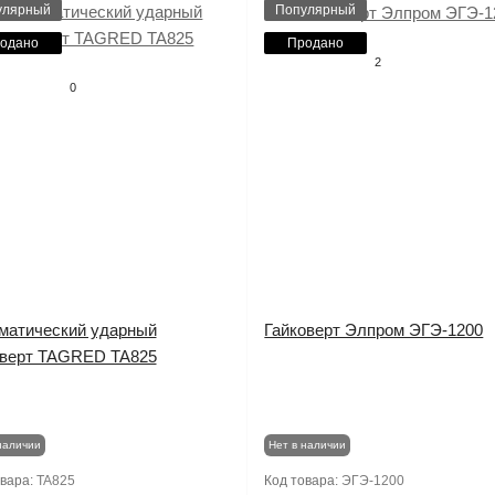
улярный
Популярный
одано
Продано
2
0
матический ударный
Гайковерт Элпром ЭГЭ-1200
оверт TAGRED TA825
наличии
Нет в наличии
овара:
TA825
Код товара:
ЭГЭ-1200