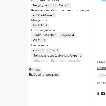
Источник питания
Аккумулятор
1
Сеть
1
Количество оборотов холостого хода
2000 об/мин
1
Мощность
1200 Вт
1
Производитель
KRAISSMANN
1
Tagred
4
VITOL
1
Вес товара
2.7 кг
1
0,9 кг
1
Показать еще 1 фильтр
Скрыть
Сбросить
Выберите фильтры
Пнев
гайк
Фильтр
Выберите фильтры
В на
Код т
3 03