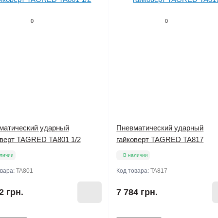
0
0
матический ударный
Пневматический ударный
оверт TAGRED TA801 1/2
гайковерт TAGRED TA817
личии
В наличии
овара:
TA801
Код товара:
TA817
2 грн.
7 784 грн.