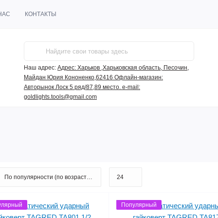
НАС
КОНТАКТЫ
Наш адрес:
Адрес: Харьков ,Харьковская область, Песочин,
Майдан Юрия Кононенко,62416 Офлайн-магазин:
Авторынок Лоск 5 ряд/87,89 место. e-mail:
goldlights.tools@gmail.com
улярный
Популярный