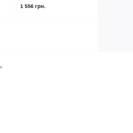
1 556 грн.
а