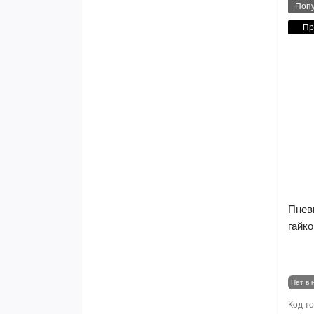
Поп
Пр
Пнев
гайк
Нет в 
Код т